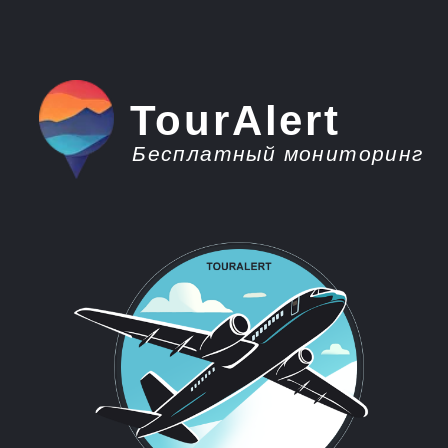
TourAlert
Бесплатный мониторинг
плати меньше -
отдыхай больше
Горящие туры из
Южно-Сахалинска на
Шри-Ланку