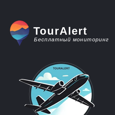
TourAlert
Бесплатный мониторинг
плати меньше -
отдыхай больше
Горящие туры из
Ярославля на
Мальдивы