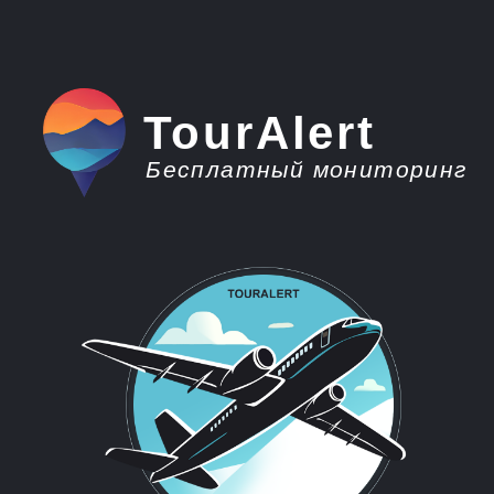
TourAlert
Бесплатный мониторинг
плати меньше -
отдыхай больше
Горящие туры из
Ульяновска в Египет