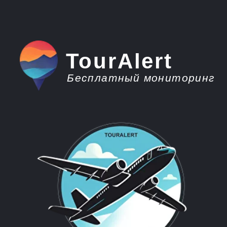
TourAlert
Бесплатный мониторинг
плати меньше -
отдыхай больше
Горящие туры из
Уфы в Испанию