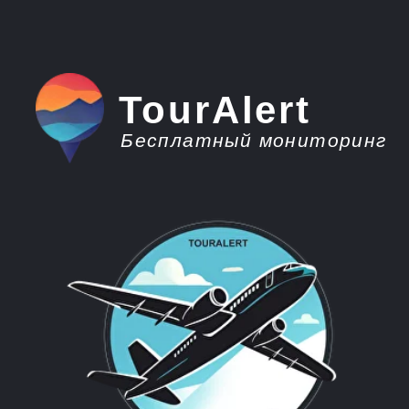
TourAlert
Бесплатный мониторинг
плати меньше -
отдыхай больше
Горящие туры из
Тюмени в Китай