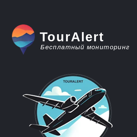
TourAlert
Бесплатный мониторинг
плати меньше -
отдыхай больше
Горящие туры из
Саратова на
Мальдивы