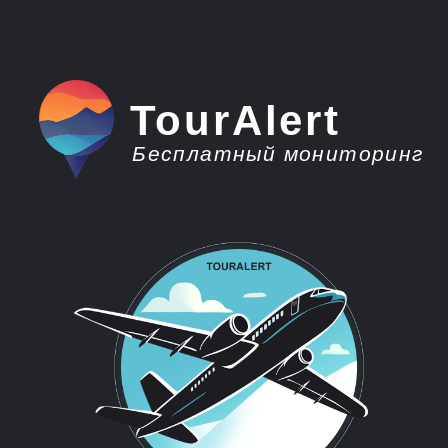
TourAlert
Бесплатный мониторинг
плати меньше -
отдыхай больше
Горящие туры из
Саранска в Китай