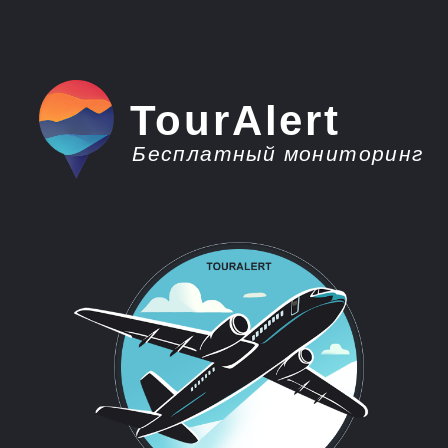
TourAlert
Бесплатный мониторинг
плати меньше -
отдыхай больше
Горящие туры из
Петрозаводска в ОАЭ