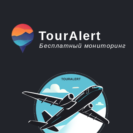
TourAlert
Бесплатный мониторинг
плати меньше -
отдыхай больше
Горящие туры из
Петропавловска-
Камчатского в