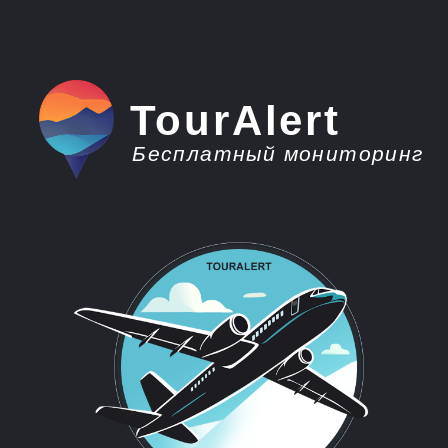
TourAlert
Бесплатный мониторинг
плати меньше -
отдыхай больше
Горящие туры из
Орска в Абхазию