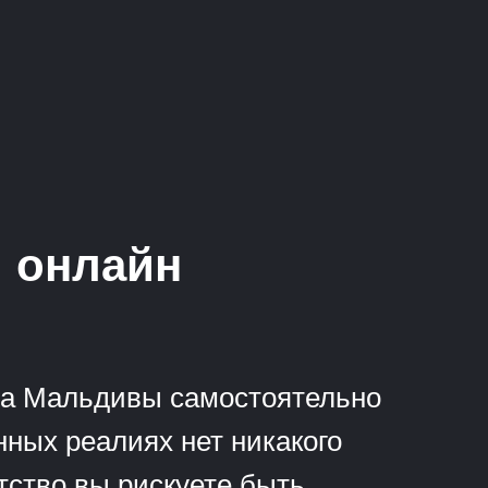
ы онлайн
 на Мальдивы самостоятельно
нных реалиях нет никакого
тство вы рискуете быть