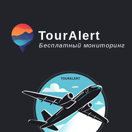
TourAlert
Бесплатный мониторинг
плати меньше -
отдыхай больше
Горящие туры из
Оренбурга в Абхазию