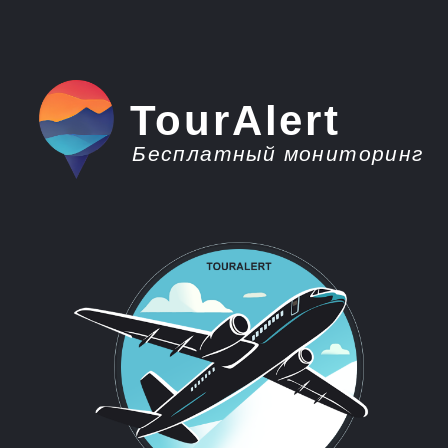
TourAlert
Бесплатный мониторинг
плати меньше -
отдыхай больше
Горящие туры из
Новокузнецка в
Абхазию