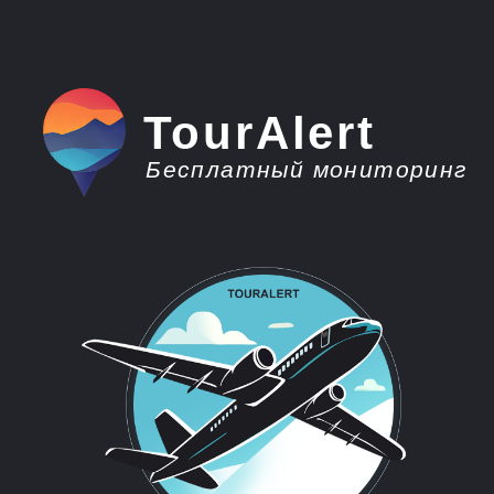
TourAlert
Бесплатный мониторинг
плати меньше -
отдыхай больше
Горящие туры из
Нижневартовска во
Вьетнам