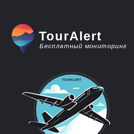
TourAlert
Бесплатный мониторинг
плати меньше -
отдыхай больше
Горящие туры из
Нижнекамска в
Италию