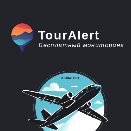
TourAlert
Бесплатный мониторинг
плати меньше -
отдыхай больше
Горящие туры из
Нальчика во Вьетнам