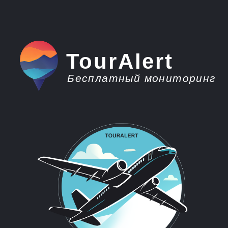
TourAlert
Бесплатный мониторинг
плати меньше -
отдыхай больше
Горящие туры из
Ханты-Мансийска на
Кубу