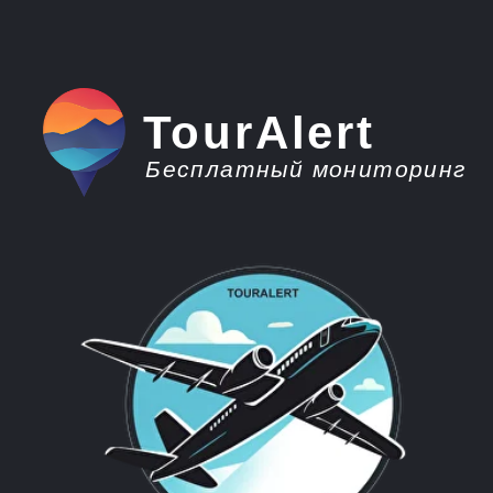
TourAlert
Бесплатный мониторинг
плати меньше -
отдыхай больше
Горящие туры из
Грозного на
Мальдивы