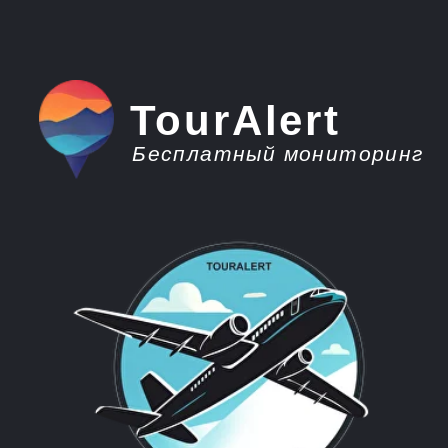
TourAlert
Бесплатный мониторинг
плати меньше -
отдыхай больше
Горящие туры из
Грозного на Кубу