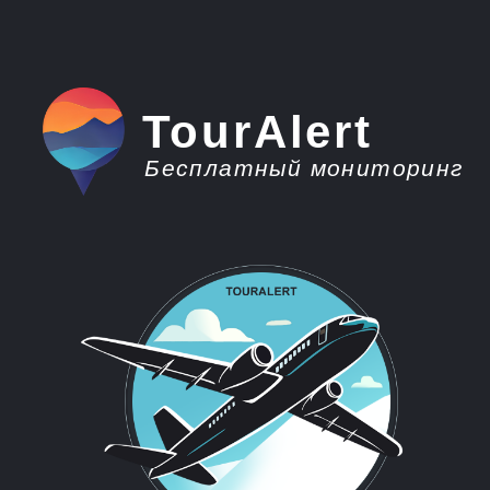
TourAlert
Бесплатный мониторинг
плати меньше -
отдыхай больше
Горящие туры из
Череповца в Таиланд