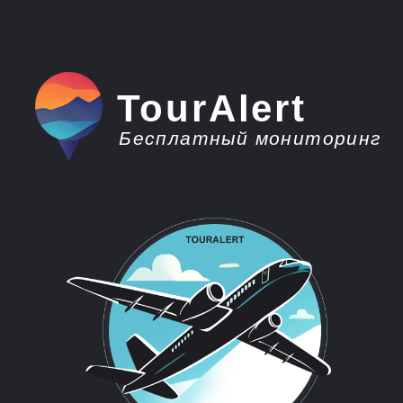
TourAlert
Бесплатный мониторинг
плати меньше -
отдыхай больше
Горящие туры из
Череповца на Шри-
Ланку