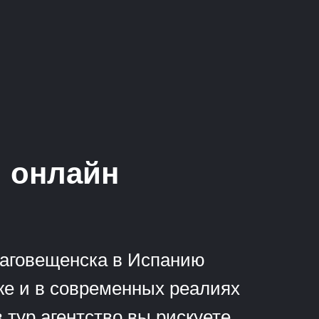
ы онлайн
лаговещенска в Испанию
иже и в современных реалиях
 тур агентство вы рискуете