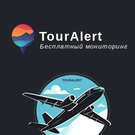
TourAlert
Бесплатный мониторинг
плати меньше -
отдыхай больше
Горящие туры из
Благовещенска в
Абхазию